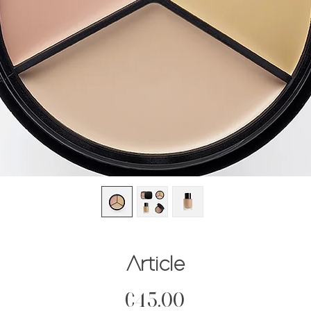
Article
Price
€45.00