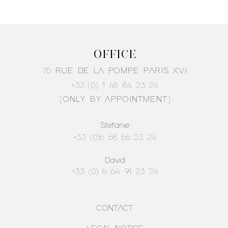
site en toute sécurité.
r ajouter davantage de détails sur vos modes de livraison et condition
aires sur vos modes de livraison afin de rassurer vos clients et gagner
OFFICE
76 RUE DE LA POMPE PARIS XVI
+33 (0) 1 48 84 23 24
[ONLY BY APPOINTMENT]
Stefanie
+33 (0)6 68 66 23 24
David
+33 (0) 6 64 91 23 24
CONTACT