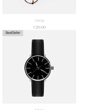
Article
價格
€20.00
BestSeller