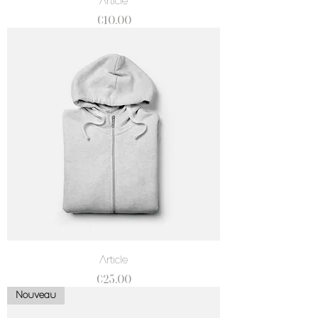
Article
價格
€10.00
Article
價格
€25.00
Nouveau