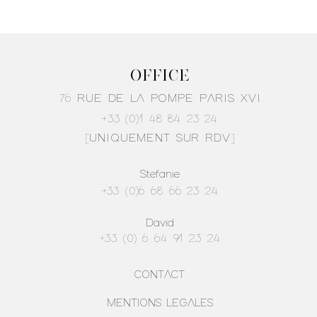
site en toute sécurité.
r ajouter davantage de détails sur vos modes de livraison et condition
aires sur vos modes de livraison afin de rassurer vos clients et gagner
OFFICE
76 RUE DE LA POMPE PARIS XVI
+33 (0)1 48 84 23 24
[UNIQUEMENT SUR RDV]
Stefanie
+33 (0)6 68 66 23 24
David
+33 (0) 6 64 91 23 24
CONTACT
MENTIONS LEGALES